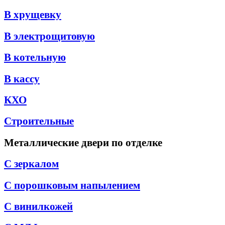
В хрущевку
В электрощитовую
В котельную
В кассу
КХО
Строительные
Металлические двери по отделке
С зеркалом
С порошковым напылением
С винилкожей